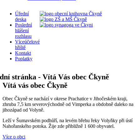
Úřední
deska
Poslední
hlášení
rozhlasu
Víceúčelové
hřiště
Kontakt
Poplatky
Vítá vás obec Čkyně
Obec Čkyně se nachází v okrese Prachatice v Jihočeském kraji,
zhruba 7,5 km severovýchodně od Vimperka a obdobně daleko na
jihozápad od Volyně.
Leží v Šumavském podhůří, na levém břehu řeky Volyňky při ústí
Nahořanského potoka. Žije zde přibližně 1 600 obyvatel.
Více o obci