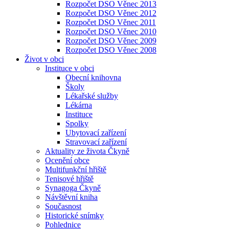
Rozpočet DSO Věnec 2013
Rozpočet DSO Věnec 2012
Rozpočet DSO Věnec 2011
Rozpočet DSO Věnec 2010
Rozpočet DSO Věnec 2009
Rozpočet DSO Věnec 2008
Život v obci
Instituce v obci
Obecní knihovna
Školy
Lékařské služby
Lékárna
Instituce
Spolky
Ubytovací zařízení
Stravovací zařízení
Aktuality ze života Čkyně
Ocenění obce
Multifunkční hřiště
Tenisové hřiště
Synagoga Čkyně
Návštěvní kniha
Současnost
Historické snímky
Pohlednice