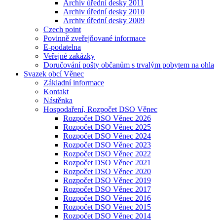
Archiv úřední desky 2011
Archiv úřední desky 2010
Archiv úřední desky 2009
Czech point
Povinně zveřejňované informace
E-podatelna
Veřejné zakázky
Doručování pošty občanům s trvalým pobytem na ohla
Svazek obcí Věnec
Základní informace
Kontakt
Nástěnka
Hospodaření, Rozpočet DSO Věnec
Rozpočet DSO Věnec 2026
Rozpočet DSO Věnec 2025
Rozpočet DSO Věnec 2024
Rozpočet DSO Věnec 2023
Rozpočet DSO Věnec 2022
Rozpočet DSO Věnec 2021
Rozpočet DSO Věnec 2020
Rozpočet DSO Věnec 2019
Rozpočet DSO Věnec 2017
Rozpočet DSO Věnec 2016
Rozpočet DSO Věnec 2015
Rozpočet DSO Věnec 2014