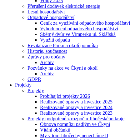
Volby 2023
Přerušení dodávek elektrické energie
Lesní hospodářství
Odpadové hospodářství
Ceník za využívání odpadového hospodářství
Vyhodnocení odpadového hospodářství
Sběrný dvůr ve Vimperku ul. Sklářská
Využití odpadu
Revitalizace Parku a okolí pomníku
Historie, současnost
Zprávy pro občany
Archiv
Pozvánky na akce ve Čkyni a okolí
Archiv
GDPR
Projekty
Projekty
Probíhající projekty 2026
Realizované opravy a investice 2025
Realizované opravy a investice 2024
Realizované opravy a investice 2023
Projekty podpořené z rozpočtu Jihočeského kraje
Obnova pomníku padlým ve Čkyni
Vítání občánků
My v tom Jihočechy nenecháme II