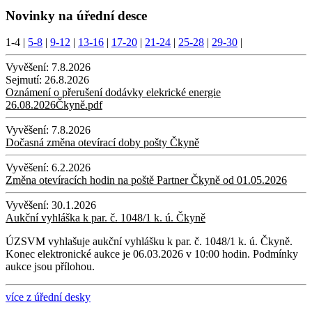
Novinky na úřední desce
1-4
|
5-8
|
9-12
|
13-16
|
17-20
|
21-24
|
25-28
|
29-30
|
Vyvěšení:
7.8.2026
Sejmutí:
26.8.2026
Oznámení o přerušení dodávky elekrické energie
26.08.2026Čkyně.pdf
Vyvěšení:
7.8.2026
Dočasná změna otevírací doby pošty Čkyně
Vyvěšení:
6.2.2026
Změna otevíracích hodin na poště Partner Čkyně od 01.05.2026
Vyvěšení:
30.1.2026
Aukční vyhláška k par. č. 1048/1 k. ú. Čkyně
ÚZSVM vyhlašuje aukční vyhlášku k par. č. 1048/1 k. ú. Čkyně.
Konec elektronické aukce je 06.03.2026 v 10:00 hodin. Podmínky
aukce jsou přílohou.
více z úřední desky