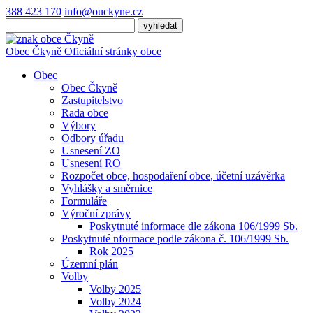
388 423 170
info@ouckyne.cz
Obec
Čkyně
Oficiální stránky obce
Obec
Obec Čkyně
Zastupitelstvo
Rada obce
Výbory
Odbory úřadu
Usnesení ZO
Usnesení RO
Rozpočet obce, hospodaření obce, účetní uzávěrka
Vyhlášky a směrnice
Formuláře
Výroční zprávy
Poskytnuté informace dle zákona 106/1999 Sb.
Poskytnuté nformace podle zákona č. 106/1999 Sb.
Rok 2025
Územní plán
Volby
Volby 2025
Volby 2024