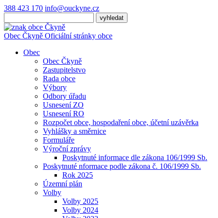
388 423 170
info@ouckyne.cz
Obec
Čkyně
Oficiální stránky obce
Obec
Obec Čkyně
Zastupitelstvo
Rada obce
Výbory
Odbory úřadu
Usnesení ZO
Usnesení RO
Rozpočet obce, hospodaření obce, účetní uzávěrka
Vyhlášky a směrnice
Formuláře
Výroční zprávy
Poskytnuté informace dle zákona 106/1999 Sb.
Poskytnuté nformace podle zákona č. 106/1999 Sb.
Rok 2025
Územní plán
Volby
Volby 2025
Volby 2024