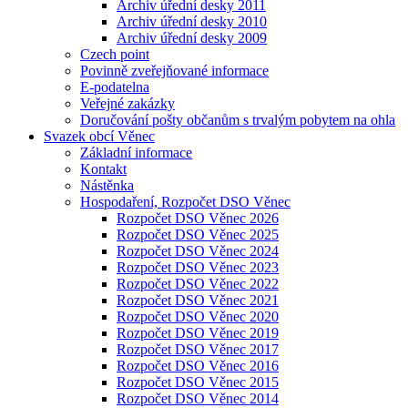
Archiv úřední desky 2011
Archiv úřední desky 2010
Archiv úřední desky 2009
Czech point
Povinně zveřejňované informace
E-podatelna
Veřejné zakázky
Doručování pošty občanům s trvalým pobytem na ohla
Svazek obcí Věnec
Základní informace
Kontakt
Nástěnka
Hospodaření, Rozpočet DSO Věnec
Rozpočet DSO Věnec 2026
Rozpočet DSO Věnec 2025
Rozpočet DSO Věnec 2024
Rozpočet DSO Věnec 2023
Rozpočet DSO Věnec 2022
Rozpočet DSO Věnec 2021
Rozpočet DSO Věnec 2020
Rozpočet DSO Věnec 2019
Rozpočet DSO Věnec 2017
Rozpočet DSO Věnec 2016
Rozpočet DSO Věnec 2015
Rozpočet DSO Věnec 2014