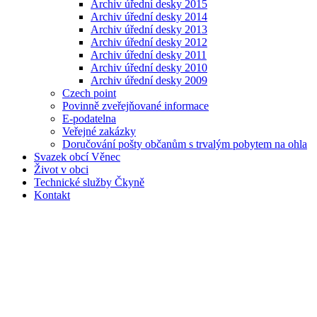
Archiv úřední desky 2015
Archiv úřední desky 2014
Archiv úřední desky 2013
Archiv úřední desky 2012
Archiv úřední desky 2011
Archiv úřední desky 2010
Archiv úřední desky 2009
Czech point
Povinně zveřejňované informace
E-podatelna
Veřejné zakázky
Doručování pošty občanům s trvalým pobytem na ohla
Svazek obcí Věnec
Život v obci
Technické služby Čkyně
Kontakt