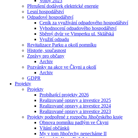
Volby 2023
Přerušení dodávek elektrické energie
Lesní hospodářství
Odpadové hospodářství
Ceník za využívání odpadového hospodářství
Vyhodnocení odpadového hospodářství
Sběrný dvůr ve Vimperku ul. Sklářská
Využití odpadu
Revitalizace Parku a okolí pomníku
Historie, současnost
Zprávy pro občany
Archiv
Pozvánky na akce ve Čkyni a okolí
Archiv
GDPR
Projekty
Projekty
Probíhající projekty 2026
Realizované opravy a investice 2025
Realizované opravy a investice 2024
Realizované opravy a investice 2023
Projekty podpořené z rozpočtu Jihočeského kraje
Obnova pomníku padlým ve Čkyni
Vítání občánků
My v tom Jihočechy nenecháme II