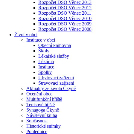
Rozpočet DSO Věnec 2013
Rozpočet DSO Věnec 2012
Rozpočet DSO Věnec 2011
Rozpočet DSO Věnec 2010
Rozpočet DSO Věnec 2009
Rozpočet DSO Věnec 2008
Život v obci
Instituce v obci
Obecní knihovna
Školy
Lékařské služby
Lékárna
Instituce
Spolky
Ubytovací zařízení
Stravovací zařízení
Aktuality ze života Čkyně
Ocenění obce
Multifunkční hřiště
Tenisové hřiště
Synagoga Čkyně
Návštěvní kniha
Současnost
Historické snímky
Pohlednice