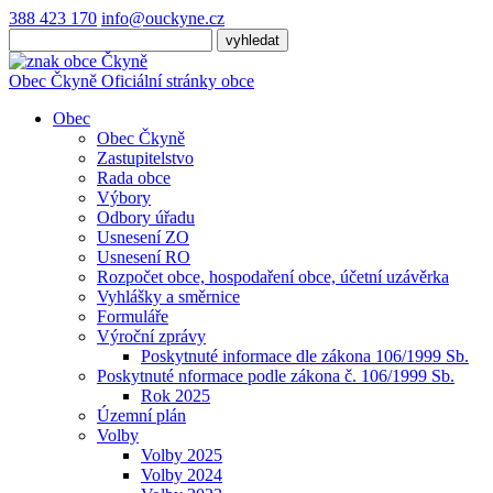
388 423 170
info@ouckyne.cz
Obec
Čkyně
Oficiální stránky obce
Obec
Obec Čkyně
Zastupitelstvo
Rada obce
Výbory
Odbory úřadu
Usnesení ZO
Usnesení RO
Rozpočet obce, hospodaření obce, účetní uzávěrka
Vyhlášky a směrnice
Formuláře
Výroční zprávy
Poskytnuté informace dle zákona 106/1999 Sb.
Poskytnuté nformace podle zákona č. 106/1999 Sb.
Rok 2025
Územní plán
Volby
Volby 2025
Volby 2024