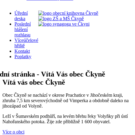
Úřední
deska
Poslední
hlášení
rozhlasu
Víceúčelové
hřiště
Kontakt
Poplatky
Vítá vás obec Čkyně
Obec Čkyně se nachází v okrese Prachatice v Jihočeském kraji,
zhruba 7,5 km severovýchodně od Vimperka a obdobně daleko na
jihozápad od Volyně.
Leží v Šumavském podhůří, na levém břehu řeky Volyňky při ústí
Nahořanského potoka. Žije zde přibližně 1 600 obyvatel.
Více o obci