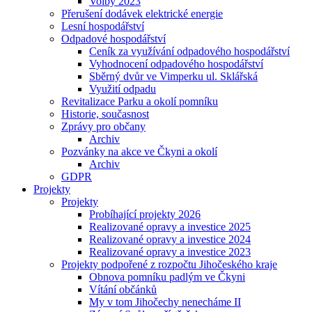
Volby 2023
Přerušení dodávek elektrické energie
Lesní hospodářství
Odpadové hospodářství
Ceník za využívání odpadového hospodářství
Vyhodnocení odpadového hospodářství
Sběrný dvůr ve Vimperku ul. Sklářská
Využití odpadu
Revitalizace Parku a okolí pomníku
Historie, současnost
Zprávy pro občany
Archiv
Pozvánky na akce ve Čkyni a okolí
Archiv
GDPR
Projekty
Projekty
Probíhající projekty 2026
Realizované opravy a investice 2025
Realizované opravy a investice 2024
Realizované opravy a investice 2023
Projekty podpořené z rozpočtu Jihočeského kraje
Obnova pomníku padlým ve Čkyni
Vítání občánků
My v tom Jihočechy nenecháme II