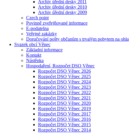
Archiv úřední desky 2011
Archiv úřední desky 2010
Archiv úřední desky 2009
Czech point
Povinně zveřejňované informace
E-podatelna
Veřejné zakázky
Doručování pošty občanům s trvalým pobytem na ohla
Svazek obcí Věnec
Základní informace
Kontakt
Nástěnka
Hospodaření, Rozpočet DSO Věnec
Rozpočet DSO Věnec 2026
Rozpočet DSO Věnec 2025
Rozpočet DSO Věnec 2024
Rozpočet DSO Věnec 2023
Rozpočet DSO Věnec 2022
Rozpočet DSO Věnec 2021
Rozpočet DSO Věnec 2020
Rozpočet DSO Věnec 2019
Rozpočet DSO Věnec 2017
Rozpočet DSO Věnec 2016
Rozpočet DSO Věnec 2015
Rozpočet DSO Věnec 2014