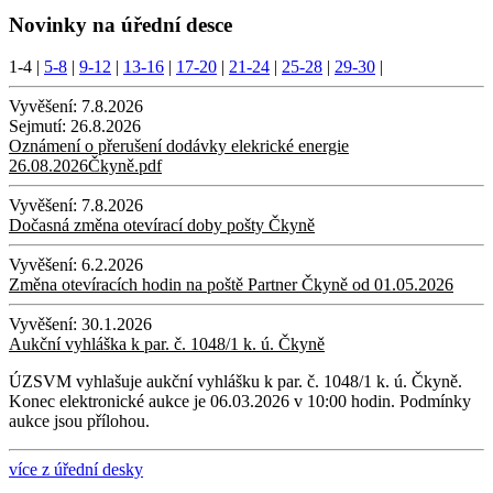
Novinky na úřední desce
1-4
|
5-8
|
9-12
|
13-16
|
17-20
|
21-24
|
25-28
|
29-30
|
Vyvěšení:
7.8.2026
Sejmutí:
26.8.2026
Oznámení o přerušení dodávky elekrické energie
26.08.2026Čkyně.pdf
Vyvěšení:
7.8.2026
Dočasná změna otevírací doby pošty Čkyně
Vyvěšení:
6.2.2026
Změna otevíracích hodin na poště Partner Čkyně od 01.05.2026
Vyvěšení:
30.1.2026
Aukční vyhláška k par. č. 1048/1 k. ú. Čkyně
ÚZSVM vyhlašuje aukční vyhlášku k par. č. 1048/1 k. ú. Čkyně.
Konec elektronické aukce je 06.03.2026 v 10:00 hodin. Podmínky
aukce jsou přílohou.
více z úřední desky