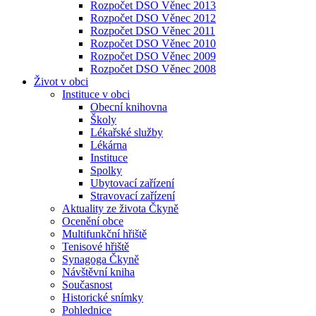
Rozpočet DSO Věnec 2013
Rozpočet DSO Věnec 2012
Rozpočet DSO Věnec 2011
Rozpočet DSO Věnec 2010
Rozpočet DSO Věnec 2009
Rozpočet DSO Věnec 2008
Život v obci
Instituce v obci
Obecní knihovna
Školy
Lékařské služby
Lékárna
Instituce
Spolky
Ubytovací zařízení
Stravovací zařízení
Aktuality ze života Čkyně
Ocenění obce
Multifunkční hřiště
Tenisové hřiště
Synagoga Čkyně
Návštěvní kniha
Současnost
Historické snímky
Pohlednice