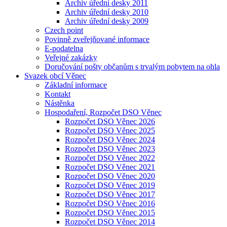
Archiv úřední desky 2011
Archiv úřední desky 2010
Archiv úřední desky 2009
Czech point
Povinně zveřejňované informace
E-podatelna
Veřejné zakázky
Doručování pošty občanům s trvalým pobytem na ohla
Svazek obcí Věnec
Základní informace
Kontakt
Nástěnka
Hospodaření, Rozpočet DSO Věnec
Rozpočet DSO Věnec 2026
Rozpočet DSO Věnec 2025
Rozpočet DSO Věnec 2024
Rozpočet DSO Věnec 2023
Rozpočet DSO Věnec 2022
Rozpočet DSO Věnec 2021
Rozpočet DSO Věnec 2020
Rozpočet DSO Věnec 2019
Rozpočet DSO Věnec 2017
Rozpočet DSO Věnec 2016
Rozpočet DSO Věnec 2015
Rozpočet DSO Věnec 2014