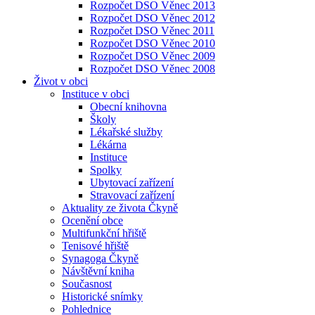
Rozpočet DSO Věnec 2013
Rozpočet DSO Věnec 2012
Rozpočet DSO Věnec 2011
Rozpočet DSO Věnec 2010
Rozpočet DSO Věnec 2009
Rozpočet DSO Věnec 2008
Život v obci
Instituce v obci
Obecní knihovna
Školy
Lékařské služby
Lékárna
Instituce
Spolky
Ubytovací zařízení
Stravovací zařízení
Aktuality ze života Čkyně
Ocenění obce
Multifunkční hřiště
Tenisové hřiště
Synagoga Čkyně
Návštěvní kniha
Současnost
Historické snímky
Pohlednice