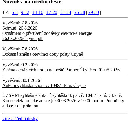
Novinky na úřední desce
1-4
|
5-8
|
9-12
|
13-16
|
17-20
|
21-24
|
25-28
|
29-30
|
Vyvěšení:
7.8.2026
Sejmutí:
26.8.2026
Oznámení o přerušení dodávky elekrické energie
26.08.2026Čkyně.pdf
Vyvěšení:
7.8.2026
Dočasná změna otevírací doby pošty Čkyně
Vyvěšení:
6.2.2026
Změna otevíracích hodin na poště Partner Čkyně od 01.05.2026
Vyvěšení:
30.1.2026
Aukční vyhláška k par. č. 1048/1 k. ú. Čkyně
ÚZSVM vyhlašuje aukční vyhlášku k par. č. 1048/1 k. ú. Čkyně.
Konec elektronické aukce je 06.03.2026 v 10:00 hodin. Podmínky
aukce jsou přílohou.
více z úřední desky