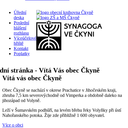
Úřední
deska
Poslední
hlášení
rozhlasu
Víceúčelové
hřiště
Kontakt
Poplatky
Vítá vás obec Čkyně
Obec Čkyně se nachází v okrese Prachatice v Jihočeském kraji,
zhruba 7,5 km severovýchodně od Vimperka a obdobně daleko na
jihozápad od Volyně.
Leží v Šumavském podhůří, na levém břehu řeky Volyňky při ústí
Nahořanského potoka. Žije zde přibližně 1 600 obyvatel.
Více o obci