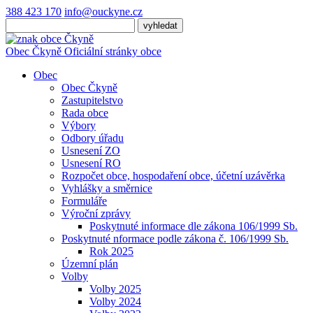
388 423 170
info@ouckyne.cz
Obec
Čkyně
Oficiální stránky obce
Obec
Obec Čkyně
Zastupitelstvo
Rada obce
Výbory
Odbory úřadu
Usnesení ZO
Usnesení RO
Rozpočet obce, hospodaření obce, účetní uzávěrka
Vyhlášky a směrnice
Formuláře
Výroční zprávy
Poskytnuté informace dle zákona 106/1999 Sb.
Poskytnuté nformace podle zákona č. 106/1999 Sb.
Rok 2025
Územní plán
Volby
Volby 2025
Volby 2024