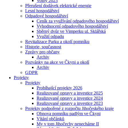
Volby 2023
Přerušení dodávek elektrické energie
Lesní hospodářství
Odpadové hospodářství
Ceník za využívání odpadového hospodářství
Vyhodnocení odpadového hospodářství
Sběrný dvůr ve Vimperku ul. Sklářská
Využití odpadu
Revitalizace Parku a okolí pomníku
Historie, současnost
Zprávy pro občany
Archiv
Pozvánky na akce ve Čkyni a okolí
Archiv
GDPR
Projekty
Projekty
Probíhající projekty 2026
Realizované opravy a investice 2025
Realizované opravy a investice 2024
Realizované opravy a investice 2023
Projekty podpořené z rozpočtu Jihočeského kraje
Obnova pomníku padlým ve Čkyni
Vítání občánků
My v tom Jihočechy nenecháme II