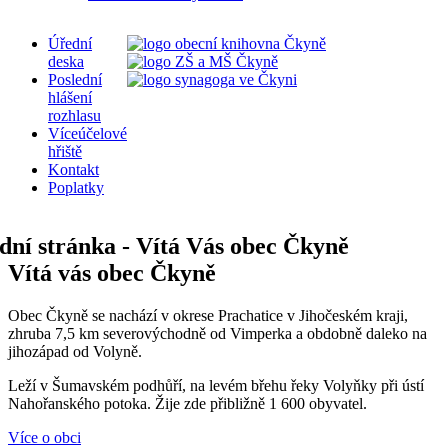
Úřední
deska
Poslední
hlášení
rozhlasu
Víceúčelové
hřiště
Kontakt
Poplatky
Vítá vás obec Čkyně
Obec Čkyně se nachází v okrese Prachatice v Jihočeském kraji,
zhruba 7,5 km severovýchodně od Vimperka a obdobně daleko na
jihozápad od Volyně.
Leží v Šumavském podhůří, na levém břehu řeky Volyňky při ústí
Nahořanského potoka. Žije zde přibližně 1 600 obyvatel.
Více o obci