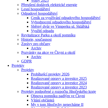
Volby 2023
Přerušení dodávek elektrické energie
Lesní hospodářství
Odpadové hospodářství
Ceník za využívání odpadového hospodářství
Vyhodnocení odpadového hospodářství
Sběrný dvůr ve Vimperku ul. Sklářská
Využití odpadu
Revitalizace Parku a okolí pomníku
Historie, současnost
Zprávy pro občany
Archiv
Pozvánky na akce ve Čkyni a okolí
Archiv
GDPR
Projekty
Projekty
Probíhající projekty 2026
Realizované opravy a investice 2025
Realizované opravy a investice 2024
Realizované opravy a investice 2023
Projekty podpořené z rozpočtu Jihočeského kraje
Obnova pomníku padlým ve Čkyni
Vítání občánků
My v tom Jihočechy nenecháme II