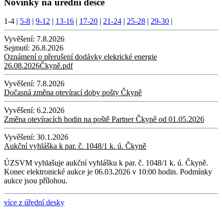
Novinky na úřední desce
1-4
|
5-8
|
9-12
|
13-16
|
17-20
|
21-24
|
25-28
|
29-30
|
Vyvěšení:
7.8.2026
Sejmutí:
26.8.2026
Oznámení o přerušení dodávky elekrické energie
26.08.2026Čkyně.pdf
Vyvěšení:
7.8.2026
Dočasná změna otevírací doby pošty Čkyně
Vyvěšení:
6.2.2026
Změna otevíracích hodin na poště Partner Čkyně od 01.05.2026
Vyvěšení:
30.1.2026
Aukční vyhláška k par. č. 1048/1 k. ú. Čkyně
ÚZSVM vyhlašuje aukční vyhlášku k par. č. 1048/1 k. ú. Čkyně.
Konec elektronické aukce je 06.03.2026 v 10:00 hodin. Podmínky
aukce jsou přílohou.
více z úřední desky