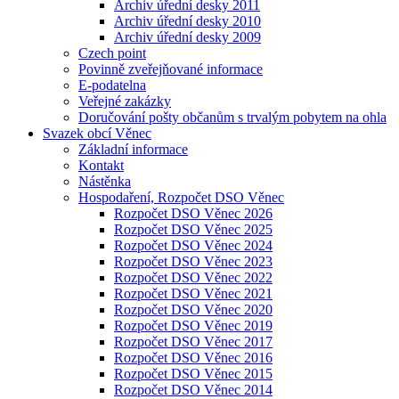
Archiv úřední desky 2011
Archiv úřední desky 2010
Archiv úřední desky 2009
Czech point
Povinně zveřejňované informace
E-podatelna
Veřejné zakázky
Doručování pošty občanům s trvalým pobytem na ohla
Svazek obcí Věnec
Základní informace
Kontakt
Nástěnka
Hospodaření, Rozpočet DSO Věnec
Rozpočet DSO Věnec 2026
Rozpočet DSO Věnec 2025
Rozpočet DSO Věnec 2024
Rozpočet DSO Věnec 2023
Rozpočet DSO Věnec 2022
Rozpočet DSO Věnec 2021
Rozpočet DSO Věnec 2020
Rozpočet DSO Věnec 2019
Rozpočet DSO Věnec 2017
Rozpočet DSO Věnec 2016
Rozpočet DSO Věnec 2015
Rozpočet DSO Věnec 2014