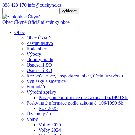
388 423 170
info@ouckyne.cz
Obec
Čkyně
Oficiální stránky obce
Obec
Obec Čkyně
Zastupitelstvo
Rada obce
Výbory
Odbory úřadu
Usnesení ZO
Usnesení RO
Rozpočet obce, hospodaření obce, účetní uzávěrka
Vyhlášky a směrnice
Formuláře
Výroční zprávy
Poskytnuté informace dle zákona 106/1999 Sb.
Poskytnuté nformace podle zákona č. 106/1999 Sb.
Rok 2025
Územní plán
Volby
Volby 2025
Volby 2024