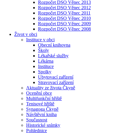
Rozpočet DSO Věnec 2013
Rozpočet DSO Věnec 2012
Rozpočet DSO Věnec 2011
Rozpočet DSO Věnec 2010
Rozpočet DSO Věnec 2009
Rozpočet DSO Věnec 2008
Život v obci
Instituce v obci
Obecní knihovna
Školy
Lékařské služby
Lékárna
Instituce
Spolky
Ubytovací zařízení
Stravovací zařízení
Aktuality ze života Čkyně
Ocenění obce
Multifunkční hřiště
Tenisové hřiště
Synagoga Čkyně
Návštěvní kniha
Současnost
Historické snímky
Pohlednice