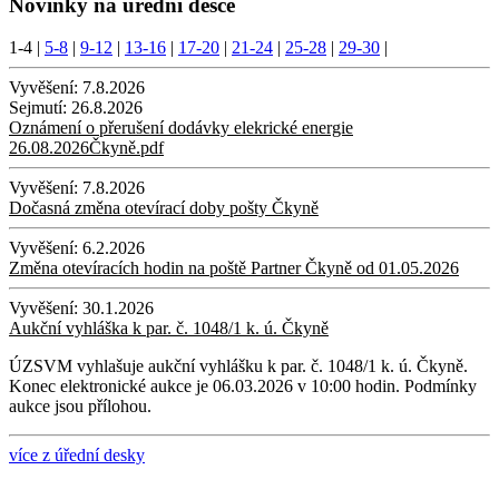
Novinky na úřední desce
1-4
|
5-8
|
9-12
|
13-16
|
17-20
|
21-24
|
25-28
|
29-30
|
Vyvěšení:
7.8.2026
Sejmutí:
26.8.2026
Oznámení o přerušení dodávky elekrické energie
26.08.2026Čkyně.pdf
Vyvěšení:
7.8.2026
Dočasná změna otevírací doby pošty Čkyně
Vyvěšení:
6.2.2026
Změna otevíracích hodin na poště Partner Čkyně od 01.05.2026
Vyvěšení:
30.1.2026
Aukční vyhláška k par. č. 1048/1 k. ú. Čkyně
ÚZSVM vyhlašuje aukční vyhlášku k par. č. 1048/1 k. ú. Čkyně.
Konec elektronické aukce je 06.03.2026 v 10:00 hodin. Podmínky
aukce jsou přílohou.
více z úřední desky