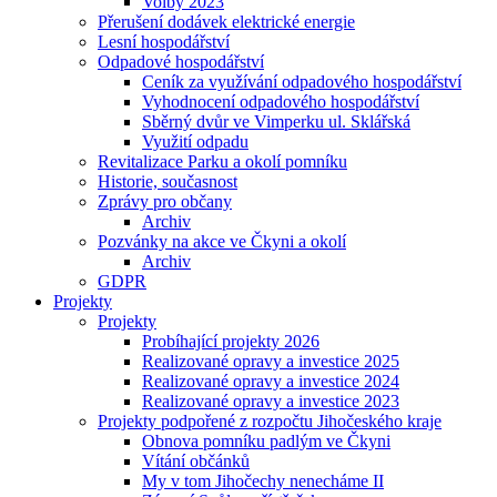
Volby 2023
Přerušení dodávek elektrické energie
Lesní hospodářství
Odpadové hospodářství
Ceník za využívání odpadového hospodářství
Vyhodnocení odpadového hospodářství
Sběrný dvůr ve Vimperku ul. Sklářská
Využití odpadu
Revitalizace Parku a okolí pomníku
Historie, současnost
Zprávy pro občany
Archiv
Pozvánky na akce ve Čkyni a okolí
Archiv
GDPR
Projekty
Projekty
Probíhající projekty 2026
Realizované opravy a investice 2025
Realizované opravy a investice 2024
Realizované opravy a investice 2023
Projekty podpořené z rozpočtu Jihočeského kraje
Obnova pomníku padlým ve Čkyni
Vítání občánků
My v tom Jihočechy nenecháme II