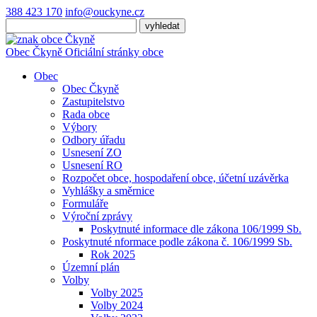
388 423 170
info@ouckyne.cz
Obec
Čkyně
Oficiální stránky obce
Obec
Obec Čkyně
Zastupitelstvo
Rada obce
Výbory
Odbory úřadu
Usnesení ZO
Usnesení RO
Rozpočet obce, hospodaření obce, účetní uzávěrka
Vyhlášky a směrnice
Formuláře
Výroční zprávy
Poskytnuté informace dle zákona 106/1999 Sb.
Poskytnuté nformace podle zákona č. 106/1999 Sb.
Rok 2025
Územní plán
Volby
Volby 2025
Volby 2024