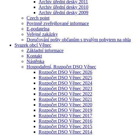
Archiv úřední desky 2011
Archiv úřední desky 2010
Archiv úřední desky 2009
Czech point
Povinně zveřejňované informace
E-podatelna
Veřejné zakázky
Doručování pošty občanům s trvalým pobytem na ohla
Svazek obcí Věnec
Základní informace
Kontakt
Nástěnka
Hospodaření, Rozpočet DSO Věnec
Rozpočet DSO Věnec 2026
Rozpočet DSO Věnec 2025
Rozpočet DSO Věnec 2024
Rozpočet DSO Věnec 2023
Rozpočet DSO Věnec 2022
Rozpočet DSO Věnec 2021
Rozpočet DSO Věnec 2020
Rozpočet DSO Věnec 2019
Rozpočet DSO Věnec 2017
Rozpočet DSO Věnec 2016
Rozpočet DSO Věnec 2015
Rozpočet DSO Věnec 2014