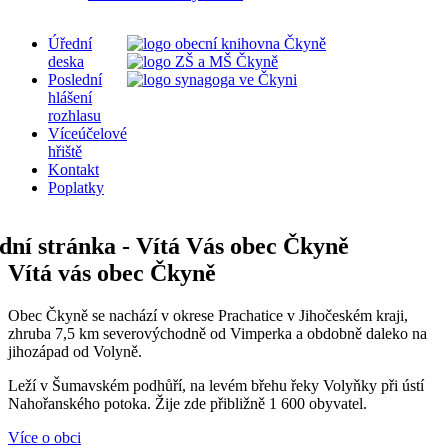
Úřední
deska
Poslední
hlášení
rozhlasu
Víceúčelové
hřiště
Kontakt
Poplatky
Vítá vás obec Čkyně
Obec Čkyně se nachází v okrese Prachatice v Jihočeském kraji,
zhruba 7,5 km severovýchodně od Vimperka a obdobně daleko na
jihozápad od Volyně.
Leží v Šumavském podhůří, na levém břehu řeky Volyňky při ústí
Nahořanského potoka. Žije zde přibližně 1 600 obyvatel.
Více o obci