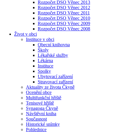
Rozpočet DSO Věnec 2013
Rozpočet DSO Věnec 2012
Rozpočet DSO Věnec 2011
Rozpočet DSO Věnec 2010
Rozpočet DSO Věnec 2009
Rozpočet DSO Věnec 2008
Život v obci
Instituce v obci
Obecní knihovna
Školy
Lékařské služby
Lékárna
Instituce
Spolky
Ubytovací zařízení
Stravovací zařízení
Aktuality ze života Čkyně
Ocenění obce
Multifunkční hřiště
Tenisové hřiště
Synagoga Čkyně
Návštěvní kniha
Současnost
Historické snímky
Pohlednice