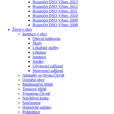
Rozpočet DSO Věnec 2013
Rozpočet DSO Věnec 2012
Rozpočet DSO Věnec 2011
Rozpočet DSO Věnec 2010
Rozpočet DSO Věnec 2009
Rozpočet DSO Věnec 2008
Život v obci
Instituce v obci
Obecní knihovna
Školy
Lékařské služby
Lékárna
Instituce
Spolky
Ubytovací zařízení
Stravovací zařízení
Aktuality ze života Čkyně
Ocenění obce
Multifunkční hřiště
Tenisové hřiště
Synagoga Čkyně
Návštěvní kniha
Současnost
Historické snímky
Pohlednice