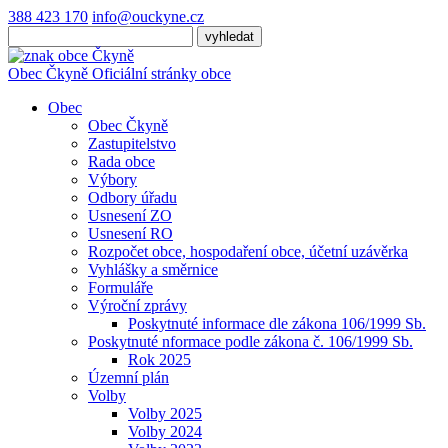
388 423 170
info@ouckyne.cz
Obec
Čkyně
Oficiální stránky obce
Obec
Obec Čkyně
Zastupitelstvo
Rada obce
Výbory
Odbory úřadu
Usnesení ZO
Usnesení RO
Rozpočet obce, hospodaření obce, účetní uzávěrka
Vyhlášky a směrnice
Formuláře
Výroční zprávy
Poskytnuté informace dle zákona 106/1999 Sb.
Poskytnuté nformace podle zákona č. 106/1999 Sb.
Rok 2025
Územní plán
Volby
Volby 2025
Volby 2024