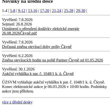
Novinky na úřední desce
1-4
|
5-8
|
9-12
|
13-16
|
17-20
|
21-24
|
25-28
|
29-30
|
Vyvěšení:
7.8.2026
Sejmutí:
26.8.2026
Oznámení o přerušení dodávky elekrické energie
26.08.2026Čkyně.pdf
Vyvěšení:
7.8.2026
Dočasná změna otevírací doby pošty Čkyně
Vyvěšení:
6.2.2026
Změna otevíracích hodin na poště Partner Čkyně od 01.05.2026
Vyvěšení:
30.1.2026
Aukční vyhláška k par. č. 1048/1 k. ú. Čkyně
ÚZSVM vyhlašuje aukční vyhlášku k par. č. 1048/1 k. ú. Čkyně.
Konec elektronické aukce je 06.03.2026 v 10:00 hodin. Podmínky
aukce jsou přílohou.
více z úřední desky