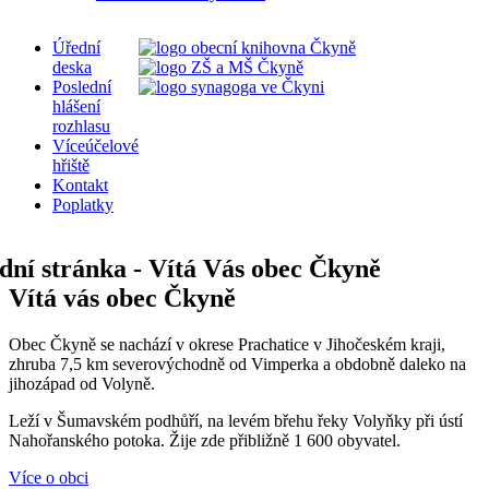
Úřední
deska
Poslední
hlášení
rozhlasu
Víceúčelové
hřiště
Kontakt
Poplatky
Vítá vás obec Čkyně
Obec Čkyně se nachází v okrese Prachatice v Jihočeském kraji,
zhruba 7,5 km severovýchodně od Vimperka a obdobně daleko na
jihozápad od Volyně.
Leží v Šumavském podhůří, na levém břehu řeky Volyňky při ústí
Nahořanského potoka. Žije zde přibližně 1 600 obyvatel.
Více o obci