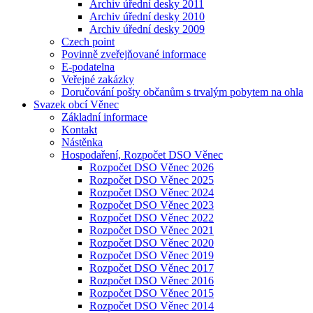
Archiv úřední desky 2011
Archiv úřední desky 2010
Archiv úřední desky 2009
Czech point
Povinně zveřejňované informace
E-podatelna
Veřejné zakázky
Doručování pošty občanům s trvalým pobytem na ohla
Svazek obcí Věnec
Základní informace
Kontakt
Nástěnka
Hospodaření, Rozpočet DSO Věnec
Rozpočet DSO Věnec 2026
Rozpočet DSO Věnec 2025
Rozpočet DSO Věnec 2024
Rozpočet DSO Věnec 2023
Rozpočet DSO Věnec 2022
Rozpočet DSO Věnec 2021
Rozpočet DSO Věnec 2020
Rozpočet DSO Věnec 2019
Rozpočet DSO Věnec 2017
Rozpočet DSO Věnec 2016
Rozpočet DSO Věnec 2015
Rozpočet DSO Věnec 2014