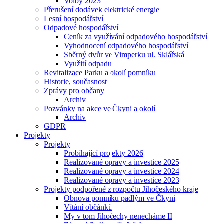
Volby 2023
Přerušení dodávek elektrické energie
Lesní hospodářství
Odpadové hospodářství
Ceník za využívání odpadového hospodářství
Vyhodnocení odpadového hospodářství
Sběrný dvůr ve Vimperku ul. Sklářská
Využití odpadu
Revitalizace Parku a okolí pomníku
Historie, současnost
Zprávy pro občany
Archiv
Pozvánky na akce ve Čkyni a okolí
Archiv
GDPR
Projekty
Projekty
Probíhající projekty 2026
Realizované opravy a investice 2025
Realizované opravy a investice 2024
Realizované opravy a investice 2023
Projekty podpořené z rozpočtu Jihočeského kraje
Obnova pomníku padlým ve Čkyni
Vítání občánků
My v tom Jihočechy nenecháme II