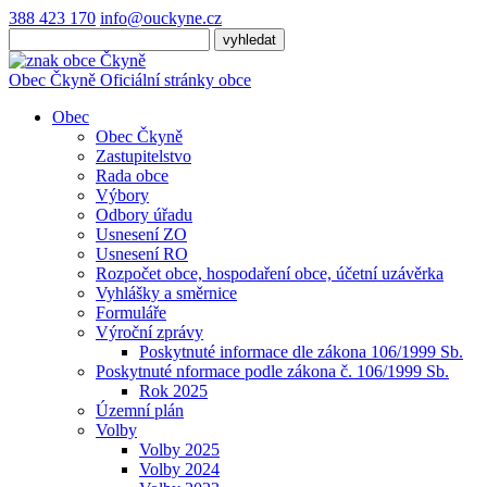
388 423 170
info@ouckyne.cz
Obec
Čkyně
Oficiální stránky obce
Obec
Obec Čkyně
Zastupitelstvo
Rada obce
Výbory
Odbory úřadu
Usnesení ZO
Usnesení RO
Rozpočet obce, hospodaření obce, účetní uzávěrka
Vyhlášky a směrnice
Formuláře
Výroční zprávy
Poskytnuté informace dle zákona 106/1999 Sb.
Poskytnuté nformace podle zákona č. 106/1999 Sb.
Rok 2025
Územní plán
Volby
Volby 2025
Volby 2024