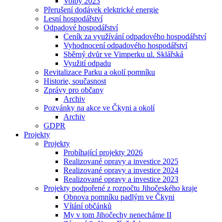
Volby 2023
Přerušení dodávek elektrické energie
Lesní hospodářství
Odpadové hospodářství
Ceník za využívání odpadového hospodářství
Vyhodnocení odpadového hospodářství
Sběrný dvůr ve Vimperku ul. Sklářská
Využití odpadu
Revitalizace Parku a okolí pomníku
Historie, současnost
Zprávy pro občany
Archiv
Pozvánky na akce ve Čkyni a okolí
Archiv
GDPR
Projekty
Projekty
Probíhající projekty 2026
Realizované opravy a investice 2025
Realizované opravy a investice 2024
Realizované opravy a investice 2023
Projekty podpořené z rozpočtu Jihočeského kraje
Obnova pomníku padlým ve Čkyni
Vítání občánků
My v tom Jihočechy nenecháme II