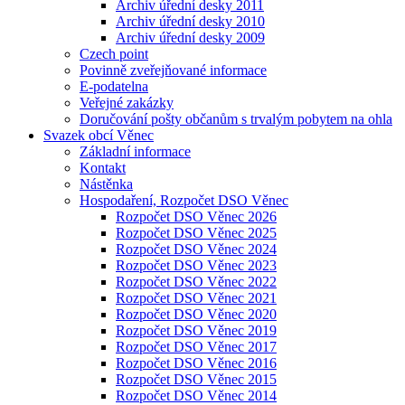
Archiv úřední desky 2011
Archiv úřední desky 2010
Archiv úřední desky 2009
Czech point
Povinně zveřejňované informace
E-podatelna
Veřejné zakázky
Doručování pošty občanům s trvalým pobytem na ohla
Svazek obcí Věnec
Základní informace
Kontakt
Nástěnka
Hospodaření, Rozpočet DSO Věnec
Rozpočet DSO Věnec 2026
Rozpočet DSO Věnec 2025
Rozpočet DSO Věnec 2024
Rozpočet DSO Věnec 2023
Rozpočet DSO Věnec 2022
Rozpočet DSO Věnec 2021
Rozpočet DSO Věnec 2020
Rozpočet DSO Věnec 2019
Rozpočet DSO Věnec 2017
Rozpočet DSO Věnec 2016
Rozpočet DSO Věnec 2015
Rozpočet DSO Věnec 2014