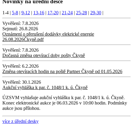
Novinky na úřední desce
1-4
|
5-8
|
9-12
|
13-16
|
17-20
|
21-24
|
25-28
|
29-30
|
Vyvěšení:
7.8.2026
Sejmutí:
26.8.2026
Oznámení o přerušení dodávky elekrické energie
26.08.2026Čkyně.pdf
Vyvěšení:
7.8.2026
Dočasná změna otevírací doby pošty Čkyně
Vyvěšení:
6.2.2026
Změna otevíracích hodin na poště Partner Čkyně od 01.05.2026
Vyvěšení:
30.1.2026
Aukční vyhláška k par. č. 1048/1 k. ú. Čkyně
ÚZSVM vyhlašuje aukční vyhlášku k par. č. 1048/1 k. ú. Čkyně.
Konec elektronické aukce je 06.03.2026 v 10:00 hodin. Podmínky
aukce jsou přílohou.
více z úřední desky