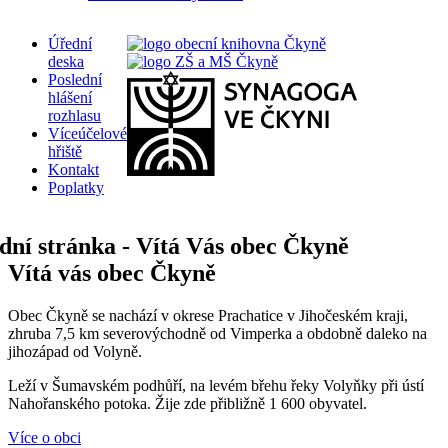
Úřední
deska
Poslední
hlášení
rozhlasu
Víceúčelové
hřiště
Kontakt
Poplatky
Vítá vás obec Čkyně
Obec Čkyně se nachází v okrese Prachatice v Jihočeském kraji,
zhruba 7,5 km severovýchodně od Vimperka a obdobně daleko na
jihozápad od Volyně.
Leží v Šumavském podhůří, na levém břehu řeky Volyňky při ústí
Nahořanského potoka. Žije zde přibližně 1 600 obyvatel.
Více o obci