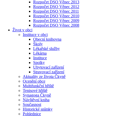
Rozpočet DSO Věnec 2013
Rozpočet DSO Věnec 2012
Rozpočet DSO Věnec 2011
Rozpočet DSO Věnec 2010
Rozpočet DSO Věnec 2009
Rozpočet DSO Věnec 2008
Život v obci
Instituce v obci
Obecní knihovna
Školy
Lékařské služby
Lékárna
Instituce
Spolky
Ubytovací zařízení
Stravovací zařízení
Aktuality ze života Čkyně
Ocenění obce
Multifunkční hřiště
Tenisové hřiště
Synagoga Čkyně
Návštěvní kniha
Současnost
Historické snímky
Pohlednice