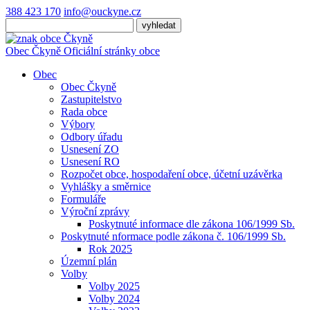
388 423 170
info@ouckyne.cz
Obec
Čkyně
Oficiální stránky obce
Obec
Obec Čkyně
Zastupitelstvo
Rada obce
Výbory
Odbory úřadu
Usnesení ZO
Usnesení RO
Rozpočet obce, hospodaření obce, účetní uzávěrka
Vyhlášky a směrnice
Formuláře
Výroční zprávy
Poskytnuté informace dle zákona 106/1999 Sb.
Poskytnuté nformace podle zákona č. 106/1999 Sb.
Rok 2025
Územní plán
Volby
Volby 2025
Volby 2024