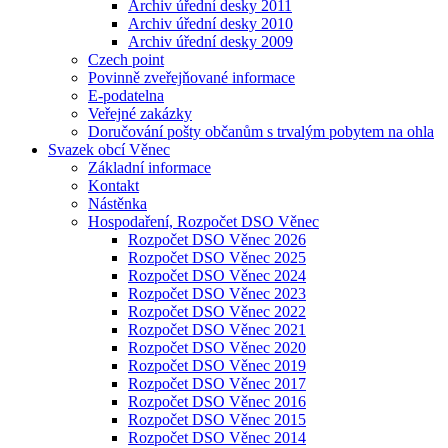
Archiv úřední desky 2011
Archiv úřední desky 2010
Archiv úřední desky 2009
Czech point
Povinně zveřejňované informace
E-podatelna
Veřejné zakázky
Doručování pošty občanům s trvalým pobytem na ohla
Svazek obcí Věnec
Základní informace
Kontakt
Nástěnka
Hospodaření, Rozpočet DSO Věnec
Rozpočet DSO Věnec 2026
Rozpočet DSO Věnec 2025
Rozpočet DSO Věnec 2024
Rozpočet DSO Věnec 2023
Rozpočet DSO Věnec 2022
Rozpočet DSO Věnec 2021
Rozpočet DSO Věnec 2020
Rozpočet DSO Věnec 2019
Rozpočet DSO Věnec 2017
Rozpočet DSO Věnec 2016
Rozpočet DSO Věnec 2015
Rozpočet DSO Věnec 2014