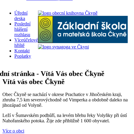
Úřední
deska
Poslední
hlášení
rozhlasu
Víceúčelové
hřiště
Kontakt
Poplatky
Vítá vás obec Čkyně
Obec Čkyně se nachází v okrese Prachatice v Jihočeském kraji,
zhruba 7,5 km severovýchodně od Vimperka a obdobně daleko na
jihozápad od Volyně.
Leží v Šumavském podhůří, na levém břehu řeky Volyňky při ústí
Nahořanského potoka. Žije zde přibližně 1 600 obyvatel.
Více o obci