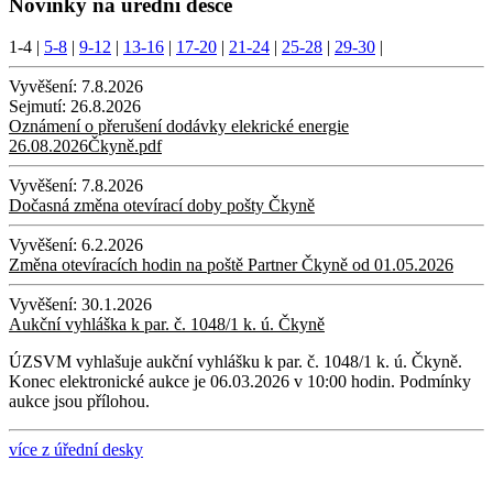
Novinky na úřední desce
1-4
|
5-8
|
9-12
|
13-16
|
17-20
|
21-24
|
25-28
|
29-30
|
Vyvěšení:
7.8.2026
Sejmutí:
26.8.2026
Oznámení o přerušení dodávky elekrické energie
26.08.2026Čkyně.pdf
Vyvěšení:
7.8.2026
Dočasná změna otevírací doby pošty Čkyně
Vyvěšení:
6.2.2026
Změna otevíracích hodin na poště Partner Čkyně od 01.05.2026
Vyvěšení:
30.1.2026
Aukční vyhláška k par. č. 1048/1 k. ú. Čkyně
ÚZSVM vyhlašuje aukční vyhlášku k par. č. 1048/1 k. ú. Čkyně.
Konec elektronické aukce je 06.03.2026 v 10:00 hodin. Podmínky
aukce jsou přílohou.
více z úřední desky