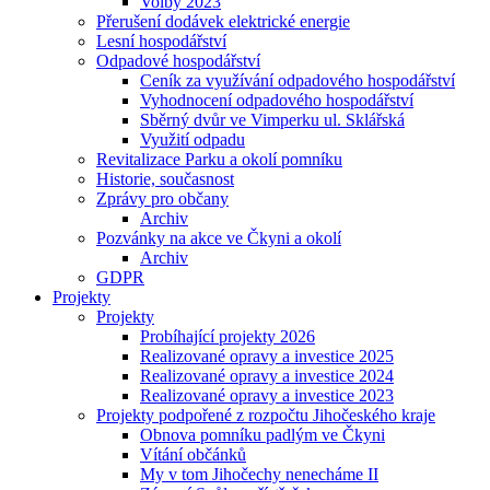
Volby 2023
Přerušení dodávek elektrické energie
Lesní hospodářství
Odpadové hospodářství
Ceník za využívání odpadového hospodářství
Vyhodnocení odpadového hospodářství
Sběrný dvůr ve Vimperku ul. Sklářská
Využití odpadu
Revitalizace Parku a okolí pomníku
Historie, současnost
Zprávy pro občany
Archiv
Pozvánky na akce ve Čkyni a okolí
Archiv
GDPR
Projekty
Projekty
Probíhající projekty 2026
Realizované opravy a investice 2025
Realizované opravy a investice 2024
Realizované opravy a investice 2023
Projekty podpořené z rozpočtu Jihočeského kraje
Obnova pomníku padlým ve Čkyni
Vítání občánků
My v tom Jihočechy nenecháme II