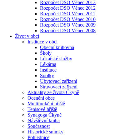
Rozpočet DSO Věnec 2013
Rozpočet DSO Věnec 2012
Rozpočet DSO Věnec 2011
Rozpočet DSO Věnec 2010
Rozpočet DSO Věnec 2009
Rozpočet DSO Věnec 2008
Život v obci
Instituce v obci
Obecní knihovna
Školy
Lékařské služby
Lékárna
Instituce
Spolky
Ubytovací zařízení
Stravovací zařízení
Aktuality ze života Čkyně
Ocenění obce
Multifunkční hřiště
Tenisové hřiště
Synagoga Čkyně
Návštěvní kniha
Současnost
Historické snímky
Pohlednice