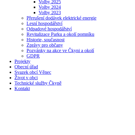
Volby 2025
Volby 2024
Volby 2023
Přerušení dodávek elektrické energie
Lesní hospodářství
Odpadové hospodářství
Revitalizace Parku a okolí pomníku
Historie, současnost
Zprávy pro občany
Pozvánky na akce ve Čkyni a okolí
GDPR
Projekty
Obecní úřad
Svazek obcí Věnec
Život v obci
Technické služby Čkyně
Kontakt