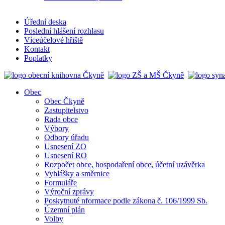
Úřední deska
Poslední hlášení rozhlasu
Víceúčelové hřiště
Kontakt
Poplatky
Obec
Obec Čkyně
Zastupitelstvo
Rada obce
Výbory
Odbory úřadu
Usnesení ZO
Usnesení RO
Rozpočet obce, hospodaření obce, účetní uzávěrka
Vyhlášky a směrnice
Formuláře
Výroční zprávy
Poskytnuté nformace podle zákona č. 106/1999 Sb.
Územní plán
Volby