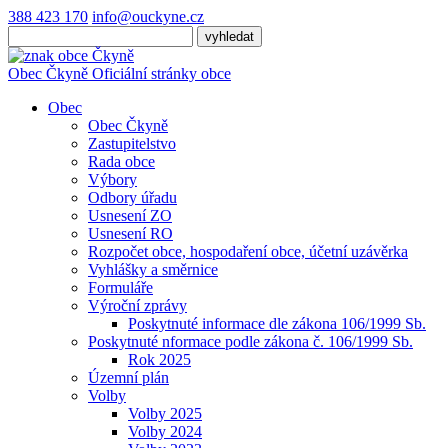
388 423 170
info@ouckyne.cz
Obec
Čkyně
Oficiální stránky obce
Obec
Obec Čkyně
Zastupitelstvo
Rada obce
Výbory
Odbory úřadu
Usnesení ZO
Usnesení RO
Rozpočet obce, hospodaření obce, účetní uzávěrka
Vyhlášky a směrnice
Formuláře
Výroční zprávy
Poskytnuté informace dle zákona 106/1999 Sb.
Poskytnuté nformace podle zákona č. 106/1999 Sb.
Rok 2025
Územní plán
Volby
Volby 2025
Volby 2024