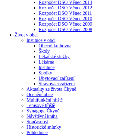
Rozpočet DSO Věnec 2013
Rozpočet DSO Věnec 2012
Rozpočet DSO Věnec 2011
Rozpočet DSO Věnec 2010
Rozpočet DSO Věnec 2009
Rozpočet DSO Věnec 2008
Život v obci
Instituce v obci
Obecní knihovna
Školy
Lékařské služby
Lékárna
Instituce
Spolky
Ubytovací zařízení
Stravovací zařízení
Aktuality ze života Čkyně
Ocenění obce
Multifunkční hřiště
Tenisové hřiště
Synagoga Čkyně
Návštěvní kniha
Současnost
Historické snímky
Pohlednice