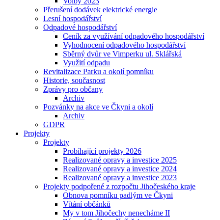
Volby 2023
Přerušení dodávek elektrické energie
Lesní hospodářství
Odpadové hospodářství
Ceník za využívání odpadového hospodářství
Vyhodnocení odpadového hospodářství
Sběrný dvůr ve Vimperku ul. Sklářská
Využití odpadu
Revitalizace Parku a okolí pomníku
Historie, současnost
Zprávy pro občany
Archiv
Pozvánky na akce ve Čkyni a okolí
Archiv
GDPR
Projekty
Projekty
Probíhající projekty 2026
Realizované opravy a investice 2025
Realizované opravy a investice 2024
Realizované opravy a investice 2023
Projekty podpořené z rozpočtu Jihočeského kraje
Obnova pomníku padlým ve Čkyni
Vítání občánků
My v tom Jihočechy nenecháme II