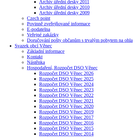
Archiv úřední desky 2011
Archiv úřední desky 2010
Archiv úřední desky 2009
Czech point
Povinně zveřejňované informace
E-podatelna
Veřejné zakázky
Doručování pošty občanům s trvalým pobytem na ohla
Svazek obcí Věnec
Základní informace
Kontakt
Nástěnka
Hospodaření, Rozpočet DSO Věnec
Rozpočet DSO Věnec 2026
Rozpočet DSO Věnec 2025
Rozpočet DSO Věnec 2024
Rozpočet DSO Věnec 2023
Rozpočet DSO Věnec 2022
Rozpočet DSO Věnec 2021
Rozpočet DSO Věnec 2020
Rozpočet DSO Věnec 2019
Rozpočet DSO Věnec 2017
Rozpočet DSO Věnec 2016
Rozpočet DSO Věnec 2015
Rozpočet DSO Věnec 2014