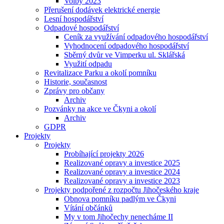
Volby 2023
Přerušení dodávek elektrické energie
Lesní hospodářství
Odpadové hospodářství
Ceník za využívání odpadového hospodářství
Vyhodnocení odpadového hospodářství
Sběrný dvůr ve Vimperku ul. Sklářská
Využití odpadu
Revitalizace Parku a okolí pomníku
Historie, současnost
Zprávy pro občany
Archiv
Pozvánky na akce ve Čkyni a okolí
Archiv
GDPR
Projekty
Projekty
Probíhající projekty 2026
Realizované opravy a investice 2025
Realizované opravy a investice 2024
Realizované opravy a investice 2023
Projekty podpořené z rozpočtu Jihočeského kraje
Obnova pomníku padlým ve Čkyni
Vítání občánků
My v tom Jihočechy nenecháme II