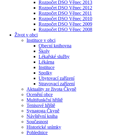
Rozpočet DSO Věnec 2013
Rozpočet DSO Věnec 2012
Rozpočet DSO Věnec 2011
Rozpočet DSO Věnec 2010
Rozpočet DSO Věnec 2009
Rozpočet DSO Věnec 2008
Život v obci
Instituce v obci
Obecní knihovna
Školy
Lékařské služby
Lékárna
Instituce
Spolky
Ubytovací zařízení
Stravovací zařízení
Aktuality ze života Čkyně
Ocenění obce
Multifunkční hřiště
Tenisové hřiště
Synagoga Čkyně
Návštěvní kniha
Současnost
Historické snímky
Pohlednice