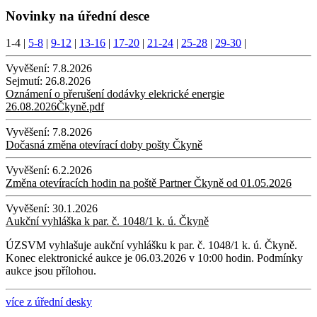
Novinky na úřední desce
1-4
|
5-8
|
9-12
|
13-16
|
17-20
|
21-24
|
25-28
|
29-30
|
Vyvěšení:
7.8.2026
Sejmutí:
26.8.2026
Oznámení o přerušení dodávky elekrické energie
26.08.2026Čkyně.pdf
Vyvěšení:
7.8.2026
Dočasná změna otevírací doby pošty Čkyně
Vyvěšení:
6.2.2026
Změna otevíracích hodin na poště Partner Čkyně od 01.05.2026
Vyvěšení:
30.1.2026
Aukční vyhláška k par. č. 1048/1 k. ú. Čkyně
ÚZSVM vyhlašuje aukční vyhlášku k par. č. 1048/1 k. ú. Čkyně.
Konec elektronické aukce je 06.03.2026 v 10:00 hodin. Podmínky
aukce jsou přílohou.
více z úřední desky