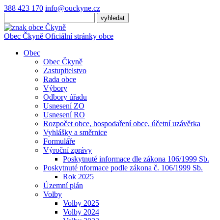
388 423 170
info@ouckyne.cz
Obec
Čkyně
Oficiální stránky obce
Obec
Obec Čkyně
Zastupitelstvo
Rada obce
Výbory
Odbory úřadu
Usnesení ZO
Usnesení RO
Rozpočet obce, hospodaření obce, účetní uzávěrka
Vyhlášky a směrnice
Formuláře
Výroční zprávy
Poskytnuté informace dle zákona 106/1999 Sb.
Poskytnuté nformace podle zákona č. 106/1999 Sb.
Rok 2025
Územní plán
Volby
Volby 2025
Volby 2024