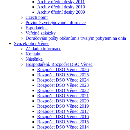
Archiv úřední desky 2011
Archiv úřední desky 2010
Archiv úřední desky 2009
Czech point
Povinně zveřejňované informace
E-podatelna
Veřejné zakázky
Doručování pošty občanům s trvalým pobytem na ohla
Svazek obcí Věnec
Základní informace
Kontakt
Nástěnka
Hospodaření, Rozpočet DSO Věnec
Rozpočet DSO Věnec 2026
Rozpočet DSO Věnec 2025
Rozpočet DSO Věnec 2024
Rozpočet DSO Věnec 2023
Rozpočet DSO Věnec 2022
Rozpočet DSO Věnec 2021
Rozpočet DSO Věnec 2020
Rozpočet DSO Věnec 2019
Rozpočet DSO Věnec 2017
Rozpočet DSO Věnec 2016
Rozpočet DSO Věnec 2015
Rozpočet DSO Věnec 2014