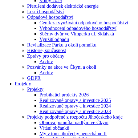
Volby 2023
Přerušení dodávek elektrické energie
Lesní hospodářství
Odpadové hospodářství
Ceník za využívání odpadového hospodářství
Vyhodnocení odpadového hospodářství
Sběrný dvůr ve Vimperku ul. Sklářská
Využití odpadu
Revitalizace Parku a okolí pomníku
Historie, současnost
Zprávy pro občany
Archiv
Pozvánky na akce ve Čkyni a okolí
Archiv
GDPR
Projekty
Projekty
Probíhající projekty 2026
Realizované opravy a investice 2025
Realizované opravy a investice 2024
Realizované opravy a investice 2023
Projekty podpořené z rozpočtu Jihočeského kraje
Obnova pomníku padlým ve Čkyni
Vítání občánků
My v tom Jihočechy nenecháme II