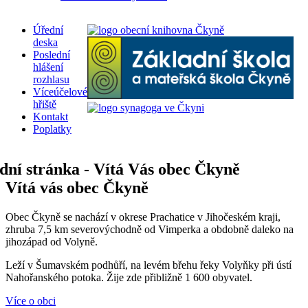
Úřední
deska
Poslední
hlášení
rozhlasu
Víceúčelové
hřiště
Kontakt
Poplatky
Vítá vás obec Čkyně
Obec Čkyně se nachází v okrese Prachatice v Jihočeském kraji,
zhruba 7,5 km severovýchodně od Vimperka a obdobně daleko na
jihozápad od Volyně.
Leží v Šumavském podhůří, na levém břehu řeky Volyňky při ústí
Nahořanského potoka. Žije zde přibližně 1 600 obyvatel.
Více o obci