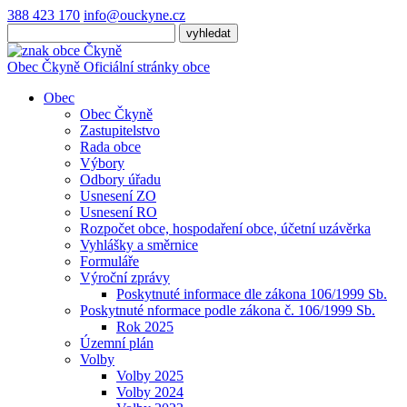
388 423 170
info@ouckyne.cz
Obec
Čkyně
Oficiální stránky obce
Obec
Obec Čkyně
Zastupitelstvo
Rada obce
Výbory
Odbory úřadu
Usnesení ZO
Usnesení RO
Rozpočet obce, hospodaření obce, účetní uzávěrka
Vyhlášky a směrnice
Formuláře
Výroční zprávy
Poskytnuté informace dle zákona 106/1999 Sb.
Poskytnuté nformace podle zákona č. 106/1999 Sb.
Rok 2025
Územní plán
Volby
Volby 2025
Volby 2024