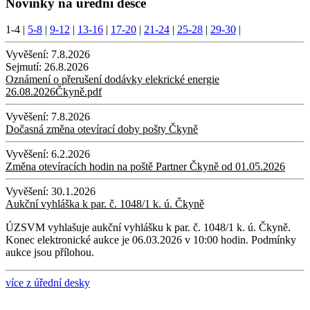
Novinky na úřední desce
1-4
|
5-8
|
9-12
|
13-16
|
17-20
|
21-24
|
25-28
|
29-30
|
Vyvěšení:
7.8.2026
Sejmutí:
26.8.2026
Oznámení o přerušení dodávky elekrické energie
26.08.2026Čkyně.pdf
Vyvěšení:
7.8.2026
Dočasná změna otevírací doby pošty Čkyně
Vyvěšení:
6.2.2026
Změna otevíracích hodin na poště Partner Čkyně od 01.05.2026
Vyvěšení:
30.1.2026
Aukční vyhláška k par. č. 1048/1 k. ú. Čkyně
ÚZSVM vyhlašuje aukční vyhlášku k par. č. 1048/1 k. ú. Čkyně.
Konec elektronické aukce je 06.03.2026 v 10:00 hodin. Podmínky
aukce jsou přílohou.
více z úřední desky