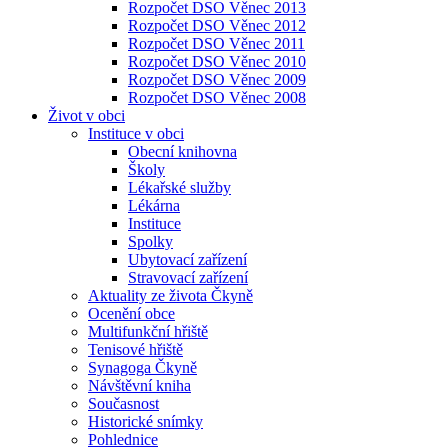
Rozpočet DSO Věnec 2013
Rozpočet DSO Věnec 2012
Rozpočet DSO Věnec 2011
Rozpočet DSO Věnec 2010
Rozpočet DSO Věnec 2009
Rozpočet DSO Věnec 2008
Život v obci
Instituce v obci
Obecní knihovna
Školy
Lékařské služby
Lékárna
Instituce
Spolky
Ubytovací zařízení
Stravovací zařízení
Aktuality ze života Čkyně
Ocenění obce
Multifunkční hřiště
Tenisové hřiště
Synagoga Čkyně
Návštěvní kniha
Současnost
Historické snímky
Pohlednice