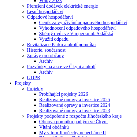
Volby 2023
Přerušení dodávek elektrické energie
Lesní hospodářství
Odpadové hospodářství
Ceník za využívání odpadového hospodářství
Vyhodnocení odpadového hospodářství
Sběrný dvůr ve Vimperku ul. Sklářská
Využití odpadu
Revitalizace Parku a okolí pomníku
Historie, současnost
Zprávy pro občany
Archiv
Pozvánky na akce ve Čkyni a okolí
Archiv
GDPR
Projekty
Projekty
Probíhající projekty 2026
Realizované opravy a investice 2025
Realizované opravy a investice 2024
Realizované opravy a investice 2023
Projekty podpořené z rozpočtu Jihočeského kraje
Obnova pomníku padlým ve Čkyni
Vítání občánků
My v tom Jihočechy nenecháme II