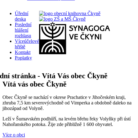
Úřední
deska
Poslední
hlášení
rozhlasu
Víceúčelové
hřiště
Kontakt
Poplatky
Vítá vás obec Čkyně
Obec Čkyně se nachází v okrese Prachatice v Jihočeském kraji,
zhruba 7,5 km severovýchodně od Vimperka a obdobně daleko na
jihozápad od Volyně.
Leží v Šumavském podhůří, na levém břehu řeky Volyňky při ústí
Nahořanského potoka. Žije zde přibližně 1 600 obyvatel.
Více o obci