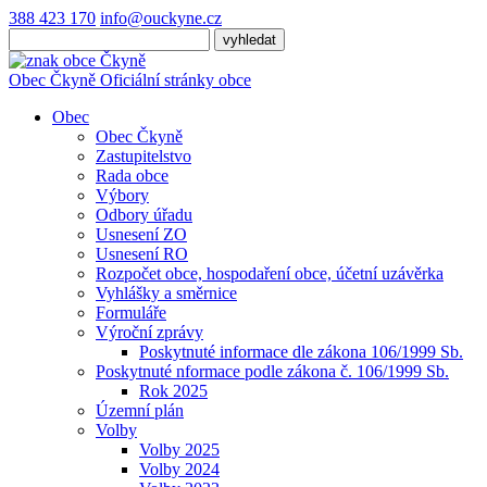
388 423 170
info@ouckyne.cz
Obec
Čkyně
Oficiální stránky obce
Obec
Obec Čkyně
Zastupitelstvo
Rada obce
Výbory
Odbory úřadu
Usnesení ZO
Usnesení RO
Rozpočet obce, hospodaření obce, účetní uzávěrka
Vyhlášky a směrnice
Formuláře
Výroční zprávy
Poskytnuté informace dle zákona 106/1999 Sb.
Poskytnuté nformace podle zákona č. 106/1999 Sb.
Rok 2025
Územní plán
Volby
Volby 2025
Volby 2024