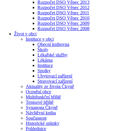
Rozpočet DSO Věnec 2013
Rozpočet DSO Věnec 2012
Rozpočet DSO Věnec 2011
Rozpočet DSO Věnec 2010
Rozpočet DSO Věnec 2009
Rozpočet DSO Věnec 2008
Život v obci
Instituce v obci
Obecní knihovna
Školy
Lékařské služby
Lékárna
Instituce
Spolky
Ubytovací zařízení
Stravovací zařízení
Aktuality ze života Čkyně
Ocenění obce
Multifunkční hřiště
Tenisové hřiště
Synagoga Čkyně
Návštěvní kniha
Současnost
Historické snímky
Pohlednice