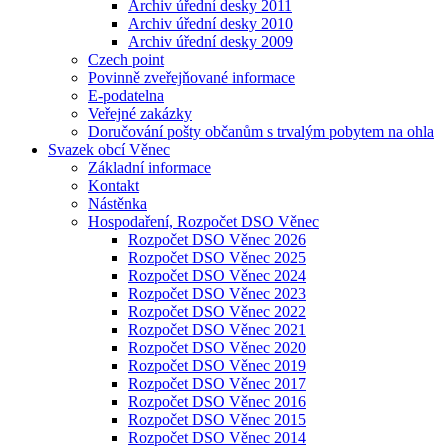
Archiv úřední desky 2011
Archiv úřední desky 2010
Archiv úřední desky 2009
Czech point
Povinně zveřejňované informace
E-podatelna
Veřejné zakázky
Doručování pošty občanům s trvalým pobytem na ohla
Svazek obcí Věnec
Základní informace
Kontakt
Nástěnka
Hospodaření, Rozpočet DSO Věnec
Rozpočet DSO Věnec 2026
Rozpočet DSO Věnec 2025
Rozpočet DSO Věnec 2024
Rozpočet DSO Věnec 2023
Rozpočet DSO Věnec 2022
Rozpočet DSO Věnec 2021
Rozpočet DSO Věnec 2020
Rozpočet DSO Věnec 2019
Rozpočet DSO Věnec 2017
Rozpočet DSO Věnec 2016
Rozpočet DSO Věnec 2015
Rozpočet DSO Věnec 2014