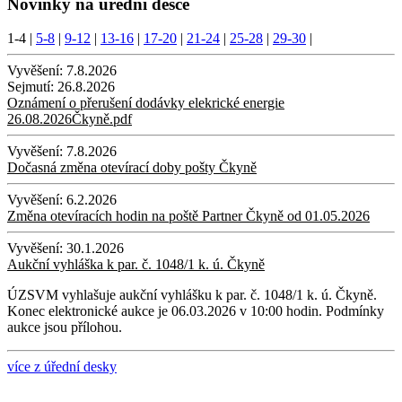
Novinky na úřední desce
1-4
|
5-8
|
9-12
|
13-16
|
17-20
|
21-24
|
25-28
|
29-30
|
Vyvěšení:
7.8.2026
Sejmutí:
26.8.2026
Oznámení o přerušení dodávky elekrické energie
26.08.2026Čkyně.pdf
Vyvěšení:
7.8.2026
Dočasná změna otevírací doby pošty Čkyně
Vyvěšení:
6.2.2026
Změna otevíracích hodin na poště Partner Čkyně od 01.05.2026
Vyvěšení:
30.1.2026
Aukční vyhláška k par. č. 1048/1 k. ú. Čkyně
ÚZSVM vyhlašuje aukční vyhlášku k par. č. 1048/1 k. ú. Čkyně.
Konec elektronické aukce je 06.03.2026 v 10:00 hodin. Podmínky
aukce jsou přílohou.
více z úřední desky