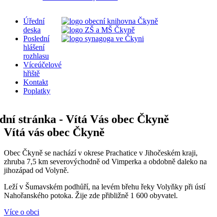
Úřední
deska
Poslední
hlášení
rozhlasu
Víceúčelové
hřiště
Kontakt
Poplatky
Vítá vás obec Čkyně
Obec Čkyně se nachází v okrese Prachatice v Jihočeském kraji,
zhruba 7,5 km severovýchodně od Vimperka a obdobně daleko na
jihozápad od Volyně.
Leží v Šumavském podhůří, na levém břehu řeky Volyňky při ústí
Nahořanského potoka. Žije zde přibližně 1 600 obyvatel.
Více o obci