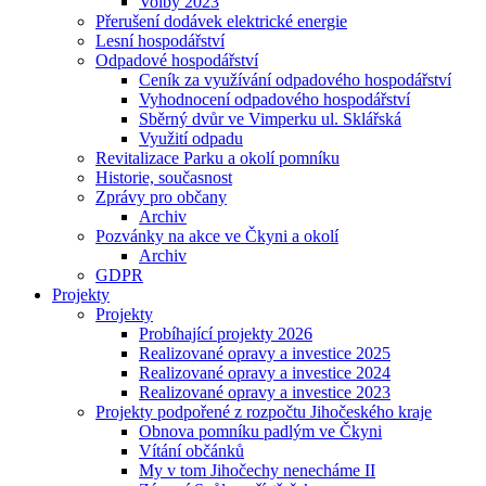
Volby 2023
Přerušení dodávek elektrické energie
Lesní hospodářství
Odpadové hospodářství
Ceník za využívání odpadového hospodářství
Vyhodnocení odpadového hospodářství
Sběrný dvůr ve Vimperku ul. Sklářská
Využití odpadu
Revitalizace Parku a okolí pomníku
Historie, současnost
Zprávy pro občany
Archiv
Pozvánky na akce ve Čkyni a okolí
Archiv
GDPR
Projekty
Projekty
Probíhající projekty 2026
Realizované opravy a investice 2025
Realizované opravy a investice 2024
Realizované opravy a investice 2023
Projekty podpořené z rozpočtu Jihočeského kraje
Obnova pomníku padlým ve Čkyni
Vítání občánků
My v tom Jihočechy nenecháme II