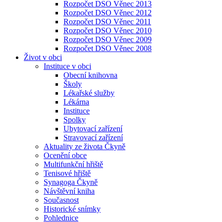
Rozpočet DSO Věnec 2013
Rozpočet DSO Věnec 2012
Rozpočet DSO Věnec 2011
Rozpočet DSO Věnec 2010
Rozpočet DSO Věnec 2009
Rozpočet DSO Věnec 2008
Život v obci
Instituce v obci
Obecní knihovna
Školy
Lékařské služby
Lékárna
Instituce
Spolky
Ubytovací zařízení
Stravovací zařízení
Aktuality ze života Čkyně
Ocenění obce
Multifunkční hřiště
Tenisové hřiště
Synagoga Čkyně
Návštěvní kniha
Současnost
Historické snímky
Pohlednice