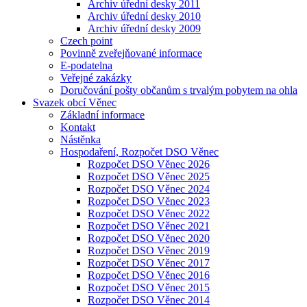
Archiv úřední desky 2011
Archiv úřední desky 2010
Archiv úřední desky 2009
Czech point
Povinně zveřejňované informace
E-podatelna
Veřejné zakázky
Doručování pošty občanům s trvalým pobytem na ohla
Svazek obcí Věnec
Základní informace
Kontakt
Nástěnka
Hospodaření, Rozpočet DSO Věnec
Rozpočet DSO Věnec 2026
Rozpočet DSO Věnec 2025
Rozpočet DSO Věnec 2024
Rozpočet DSO Věnec 2023
Rozpočet DSO Věnec 2022
Rozpočet DSO Věnec 2021
Rozpočet DSO Věnec 2020
Rozpočet DSO Věnec 2019
Rozpočet DSO Věnec 2017
Rozpočet DSO Věnec 2016
Rozpočet DSO Věnec 2015
Rozpočet DSO Věnec 2014