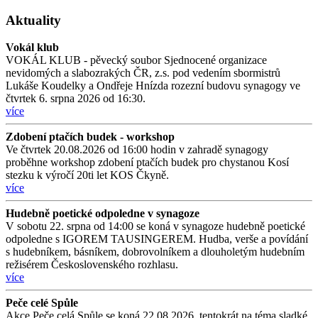
Aktuality
Vokál klub
VOKÁL KLUB - pěvecký soubor Sjednocené organizace
nevidomých a slabozrakých ČR, z.s. pod vedením sbormistrů
Lukáše Koudelky a Ondřeje Hnízda rozezní budovu synagogy ve
čtvrtek 6. srpna 2026 od 16:30.
více
Zdobení ptačích budek - workshop
Ve čtvrtek 20.08.2026 od 16:00 hodin v zahradě synagogy
proběhne workshop zdobení ptačích budek pro chystanou Kosí
stezku k výročí 20ti let KOS Čkyně.
více
Hudebně poetické odpoledne v synagoze
V sobotu 22. srpna od 14:00 se koná v synagoze hudebně poetické
odpoledne s IGOREM TAUSINGEREM. Hudba, verše a povídání
s hudebníkem, básníkem, dobrovolníkem a dlouholetým hudebním
režisérem Československého rozhlasu.
více
Peče celé Spůle
Akce Peče celá Spůle se koná 22.08.2026, tentokrát na téma sladké