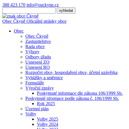
388 423 170
info@ouckyne.cz
Obec
Čkyně
Oficiální stránky obce
Obec
Obec Čkyně
Zastupitelstvo
Rada obce
Výbory
Odbory úřadu
Usnesení ZO
Usnesení RO
Rozpočet obce, hospodaření obce, účetní uzávěrka
Vyhlášky a směrnice
Formuláře
Výroční zprávy
Poskytnuté informace dle zákona 106/1999 Sb.
Poskytnuté nformace podle zákona č. 106/1999 Sb.
Rok 2025
Územní plán
Volby
Volby 2025
Volby 2024