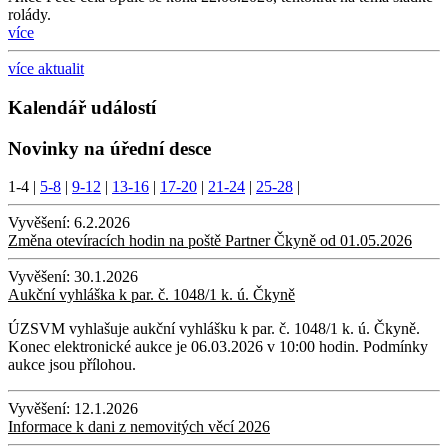
rolády.
více
více aktualit
Kalendář událostí
Novinky na úřední desce
1-4
|
5-8
|
9-12
|
13-16
|
17-20
|
21-24
|
25-28
|
Vyvěšení:
6.2.2026
Změna otevíracích hodin na poště Partner Čkyně od 01.05.2026
Vyvěšení:
30.1.2026
Aukční vyhláška k par. č. 1048/1 k. ú. Čkyně
ÚZSVM vyhlašuje aukční vyhlášku k par. č. 1048/1 k. ú. Čkyně.
Konec elektronické aukce je 06.03.2026 v 10:00 hodin. Podmínky
aukce jsou přílohou.
Vyvěšení:
12.1.2026
Informace k dani z nemovitých věcí 2026