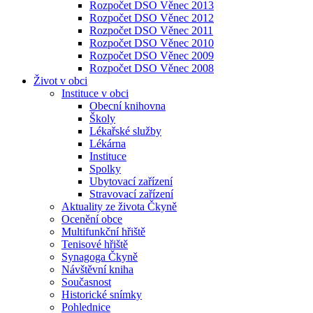
Rozpočet DSO Věnec 2013
Rozpočet DSO Věnec 2012
Rozpočet DSO Věnec 2011
Rozpočet DSO Věnec 2010
Rozpočet DSO Věnec 2009
Rozpočet DSO Věnec 2008
Život v obci
Instituce v obci
Obecní knihovna
Školy
Lékařské služby
Lékárna
Instituce
Spolky
Ubytovací zařízení
Stravovací zařízení
Aktuality ze života Čkyně
Ocenění obce
Multifunkční hřiště
Tenisové hřiště
Synagoga Čkyně
Návštěvní kniha
Současnost
Historické snímky
Pohlednice