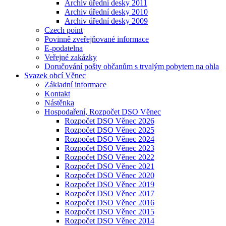
Archiv úřední desky 2011
Archiv úřední desky 2010
Archiv úřední desky 2009
Czech point
Povinně zveřejňované informace
E-podatelna
Veřejné zakázky
Doručování pošty občanům s trvalým pobytem na ohla
Svazek obcí Věnec
Základní informace
Kontakt
Nástěnka
Hospodaření, Rozpočet DSO Věnec
Rozpočet DSO Věnec 2026
Rozpočet DSO Věnec 2025
Rozpočet DSO Věnec 2024
Rozpočet DSO Věnec 2023
Rozpočet DSO Věnec 2022
Rozpočet DSO Věnec 2021
Rozpočet DSO Věnec 2020
Rozpočet DSO Věnec 2019
Rozpočet DSO Věnec 2017
Rozpočet DSO Věnec 2016
Rozpočet DSO Věnec 2015
Rozpočet DSO Věnec 2014