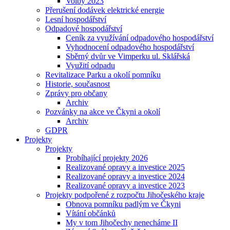
Volby 2023
Přerušení dodávek elektrické energie
Lesní hospodářství
Odpadové hospodářství
Ceník za využívání odpadového hospodářství
Vyhodnocení odpadového hospodářství
Sběrný dvůr ve Vimperku ul. Sklářská
Využití odpadu
Revitalizace Parku a okolí pomníku
Historie, současnost
Zprávy pro občany
Archiv
Pozvánky na akce ve Čkyni a okolí
Archiv
GDPR
Projekty
Projekty
Probíhající projekty 2026
Realizované opravy a investice 2025
Realizované opravy a investice 2024
Realizované opravy a investice 2023
Projekty podpořené z rozpočtu Jihočeského kraje
Obnova pomníku padlým ve Čkyni
Vítání občánků
My v tom Jihočechy nenecháme II