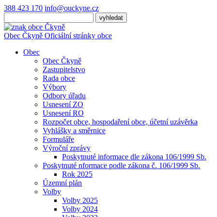
388 423 170
info@ouckyne.cz
Obec
Čkyně
Oficiální stránky obce
Obec
Obec Čkyně
Zastupitelstvo
Rada obce
Výbory
Odbory úřadu
Usnesení ZO
Usnesení RO
Rozpočet obce, hospodaření obce, účetní uzávěrka
Vyhlášky a směrnice
Formuláře
Výroční zprávy
Poskytnuté informace dle zákona 106/1999 Sb.
Poskytnuté nformace podle zákona č. 106/1999 Sb.
Rok 2025
Územní plán
Volby
Volby 2025
Volby 2024