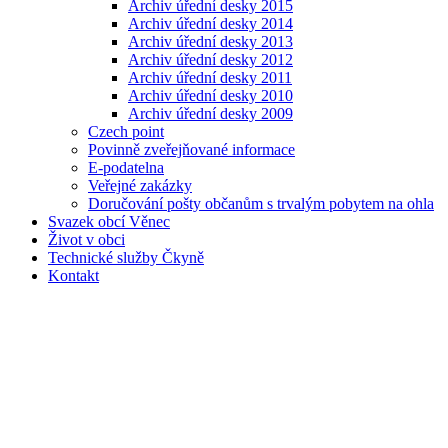
Archiv úřední desky 2015
Archiv úřední desky 2014
Archiv úřední desky 2013
Archiv úřední desky 2012
Archiv úřední desky 2011
Archiv úřední desky 2010
Archiv úřední desky 2009
Czech point
Povinně zveřejňované informace
E-podatelna
Veřejné zakázky
Doručování pošty občanům s trvalým pobytem na ohla
Svazek obcí Věnec
Život v obci
Technické služby Čkyně
Kontakt